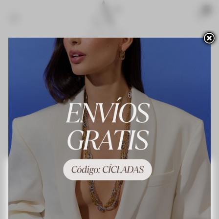
Acceso para profesionales
Novedades
¡Lo más vendido!
Contacte con nosotros
Terminos y condiciones de uso
About us
Preguntas frecuentes
Política de privacidad
Política de cookies
Mapa del sitio
Este sitio web utiliza cookies propias y de terceros para mejorar nuestros servicios y
mostrarle publicidad relacionada con sus preferencias mediante el análisis de sus
hábitos de navegación. Para dar su consentimiento sobre su uso pulse el botón
Acepto.
Más información
Personalizar las cookies