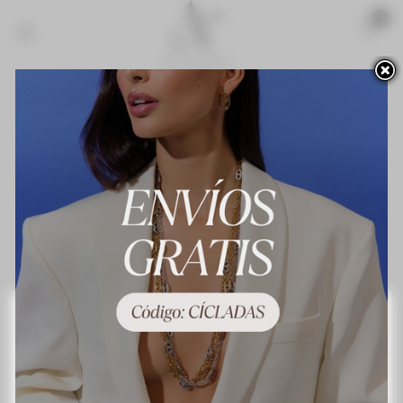
Acceso para profesionales
Novedades
¡Lo más vendido!
Contacte con nosotros
Terminos y condiciones de uso
About us
Preguntas frecuentes
Política de privacidad
Política de cookies
Mapa del sitio
Este sitio web utiliza cookies propias y de terceros para mejorar nuestros servicios y
mostrarle publicidad relacionada con sus preferencias mediante el análisis de sus
hábitos de navegación. Para dar su consentimiento sobre su uso pulse el botón
Acepto.
Más información
Personalizar las cookies