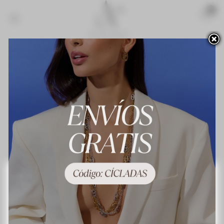
Acceso para profesionales
Novedades
¡Lo más vendido!
Contacte con nosotros
Terminos y condiciones de uso
About us
Preguntas frecuentes
Política de privacidad
Política de cookies
Mapa del sitio
Este sitio web utiliza cookies propias y de terceros para mejorar nuestros servicios y
mostrarle publicidad relacionada con sus preferencias mediante el análisis de sus
hábitos de navegación. Para dar su consentimiento sobre su uso pulse el botón
Acepto.
Más información
Personalizar las cookies