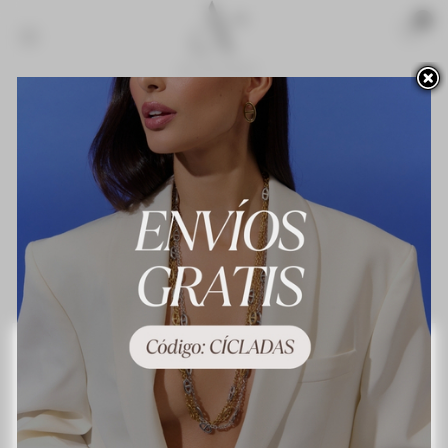
Acceso para profesionales
Novedades
¡Lo más vendido!
Contacte con nosotros
Terminos y condiciones de uso
About us
Preguntas frecuentes
Política de privacidad
Política de cookies
Mapa del sitio
Este sitio web utiliza cookies propias y de terceros para mejorar nuestros servicios y
mostrarle publicidad relacionada con sus preferencias mediante el análisis de sus
hábitos de navegación. Para dar su consentimiento sobre su uso pulse el botón
Acepto.
Más información
Personalizar las cookies