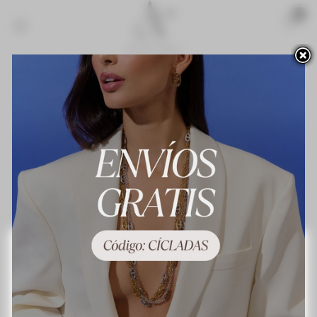
Acceso para profesionales
Novedades
¡Lo más vendido!
Contacte con nosotros
Terminos y condiciones de uso
About us
Preguntas frecuentes
Política de privacidad
Política de cookies
Mapa del sitio
Este sitio web utiliza cookies propias y de terceros para mejorar nuestros servicios y
mostrarle publicidad relacionada con sus preferencias mediante el análisis de sus
hábitos de navegación. Para dar su consentimiento sobre su uso pulse el botón
Acepto.
Más información
Personalizar las cookies