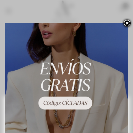
Acceso para profesionales
Novedades
¡Lo más vendido!
Contacte con nosotros
Terminos y condiciones de uso
About us
Preguntas frecuentes
Política de privacidad
Política de cookies
Mapa del sitio
Este sitio web utiliza cookies propias y de terceros para mejorar nuestros servicios y
mostrarle publicidad relacionada con sus preferencias mediante el análisis de sus
hábitos de navegación. Para dar su consentimiento sobre su uso pulse el botón
Acepto.
Más información
Personalizar las cookies