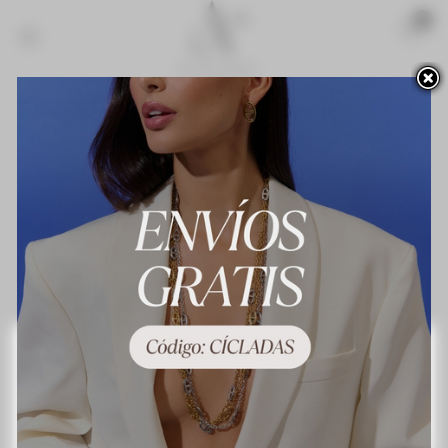
Acceso para profesionales
Novedades
¡Lo más vendido!
Contacte con nosotros
Terminos y condiciones de uso
About us
Preguntas frecuentes
Política de privacidad
Política de cookies
Mapa del sitio
Este sitio web utiliza cookies propias y de terceros para mejorar nuestros servicios y
mostrarle publicidad relacionada con sus preferencias mediante el análisis de sus
hábitos de navegación. Para dar su consentimiento sobre su uso pulse el botón
Acepto.
Más información
Personalizar las cookies