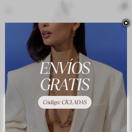
Acceso para profesionales
Novedades
¡Lo más vendido!
Contacte con nosotros
Terminos y condiciones de uso
About us
Preguntas frecuentes
Política de privacidad
Política de cookies
Mapa del sitio
Este sitio web utiliza cookies propias y de terceros para mejorar nuestros servicios y
mostrarle publicidad relacionada con sus preferencias mediante el análisis de sus
hábitos de navegación. Para dar su consentimiento sobre su uso pulse el botón
Acepto.
Más información
Personalizar las cookies